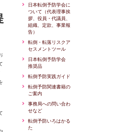
日本転倒予防学会に
ついて（代表理事挨
提
拶、役員・代議員、
組織、定款、事業報
告）
転倒・転落リスクア
セスメントツール
お
日本転倒予防学会
て
推奨品
ツ
転倒予防実践ガイド
を
転倒予防関連書籍の
ご案内
事務局への問い合わ
せなど
て
転倒予防いろはかる
た
や