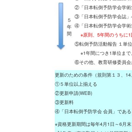
②「日本転倒予防学会学術
③「日本転倒予防学会誌」
５
④「日本転倒予防学会学術
年
間
※原則、5年間のうちに
⑤転倒予防活動報告 １単
※1年間につき1単位まで
⑥その他、教育研修委員会
更新のための条件（規則第１３、14
①５単位以上揃える
②更新申請(WEB)
③更新料
④「日本転倒予防学会 会員」である
※資格更新期間は毎年4月1日～6月