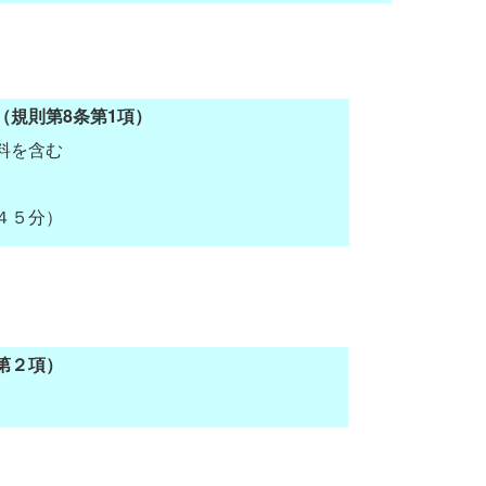
（規則第8条第1項）
料を含む
４５分）
第２項）