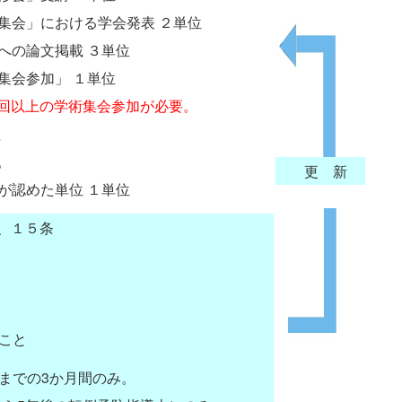
集会」における学会発表 ２単位
への論文掲載 ３単位
集会参加」 １単位
1回以上の学術集会参加が必要。
位
。
更 新
が認めた単位 １単位
、１５条
こと
末までの3か月間のみ。