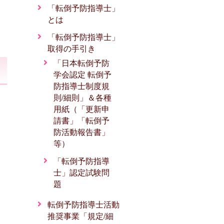
「転倒予防指導士」
とは
「転倒予防指導士」
取得の手引き
「日本転倒予防
学会認定 転倒予
防指導士制度規
則/細則」＆各種
用紙（「更新申
請書」「転倒予
防活動報告書」
等）
「転倒予防指導
士」認定試験問
題
転倒予防指導士活動
推奨事業「規定/細