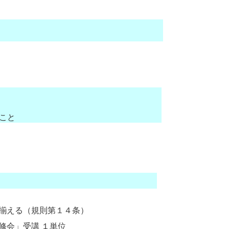
こと
揃える（規則第１４条）
修会」受講 １単位