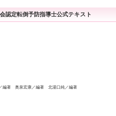
学会認定転倒予防指導士公式テキスト
／編著 奥泉宏康／編著 北湯口純／編著