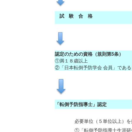
試 験 合 格
認定のための資格（規則第5条）
①満１８歳以上
②「日本転倒予防学会 会員」である
「転倒予防指導士」認定
必要単位（５単位以上）を
①「転倒予防指導士生涯研